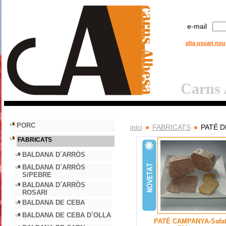
e-mail
alta usuari nou
Carns A
PORC
inici
FABRICATS
PATÉ 
FABRICATS
BALDANA D´ARRÒS
BALDANA D´ARRÒS
S/PEBRE
BALDANA D´ARRÒS
ROSARI
BALDANA DE CEBA
BALDANA DE CEBA D´OLLA
PATÉ CAMPANYA-Safat