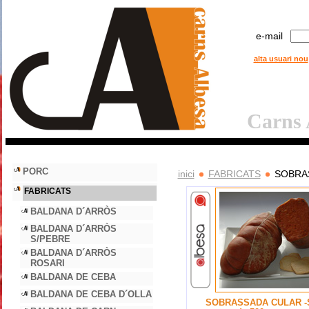
e-mail
alta usuari nou
Carns A
PORC
inici
FABRICATS
SOBRA
FABRICATS
BALDANA D´ARRÒS
BALDANA D´ARRÒS
S/PEBRE
BALDANA D´ARRÒS
ROSARI
BALDANA DE CEBA
BALDANA DE CEBA D´OLLA
SOBRASSADA CULAR -S